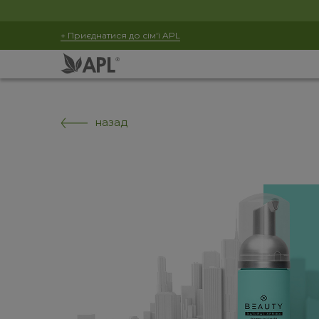
+ Приєднатися до сім'ї APL
назад