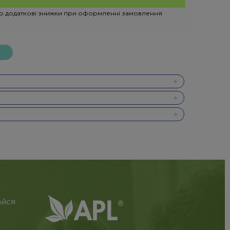
ро додаткові знижки при оформленні замовлення
айся