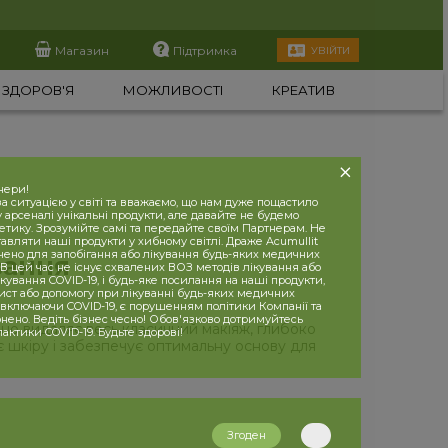
Магазин
Підтримка
УВІЙТИ
ЗДОРОВ'Я
МОЖЛИВОСТІ
КРЕАТИВ
нери!
 ситуацією у світі та вважаємо, що нам дуже пощастило
 арсеналі унікальні продукти, але давайте не будемо
етику. Зрозумійте самі та передайте своїм Партнерам. Не
вляти наші продукти у хибному світлі. Драже Acumullit
чено для запобігання або лікування будь-яких медичних
вання
В цей час не існує схвалених ВОЗ методів лікування або
кування COVID-19, і будь-яке посилання на наші продукти,
хист або допомогу при лікуванні будь-яких медичних
 включаючи COVID-19, є порушенням політики Компанії та
нено. Ведіть бізнес чесно! Обов'язково дотримуйтесь
ьно видаляє весь класичний макіяж, глибоко
лактики COVID-19. Будьте здорові!
 шкіру і забезпечує оптимальну основу для
Згоден