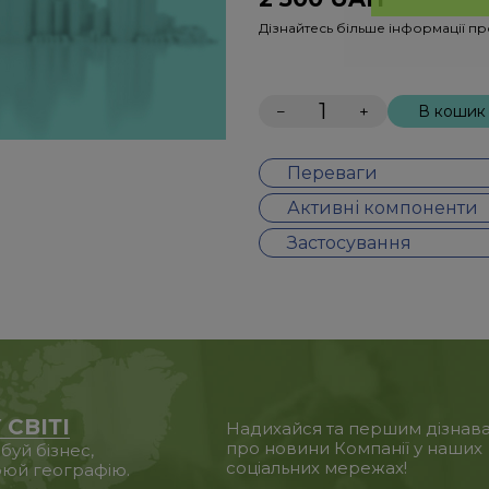
Дізнайтесь більше інформації п
−
+
В кошик
Переваги
Активні компоненти
Застосування
 СВІТІ
Надихайся та першим дізнав
про новини Компанії у наших
уй бізнес,
соціальних мережах!
юй географію.