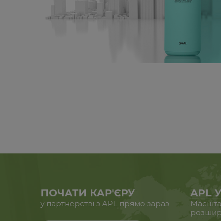
ПОЧАТИ КАР'ЄРУ
APL У
у партнерстві з APL прямо зараз
Масштаб
розшир