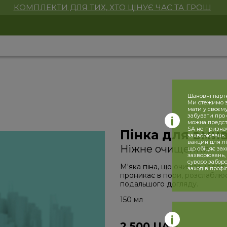
КОМПЛЕКТИ ДЛЯ ТИХ, ХТО ЦІНУЄ ЧАС ТА ГРОШ
Шановні парт
Ми стежимо за
мати у своєму
забувати про 
можна предста
SA не призна
Пінка для вми
захворювань. 
вакцин для лі
Ніжне очищення
що обіцяє за
захворювань,
суворо заборо
М'яка піна, що очищає, ідеал
заходів профі
проникає в пори, розслаблює
подальшого догляду.
150 мл
2 500
UAH