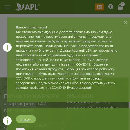
0
Шановні партнери!
Історія
Ми стежимо за ситуацією у світі та вважаємо, що нам дуже
2026 рік
2025 рік
пощастило мати у своєму арсеналі унікальні продукти, але
давайте не будемо забувати про етику. Зрозумійте самі та
передайте своїм Партнерам. Не можна представляти наші
продукти у хибному світлі. Драже Acumullit SA не призначено
назад
для запобігання або лікування будь-яких медичних
захворювань. В цей час не існує схвалених ВОЗ методів
лікування або вакцин для лікування COVID-19, і будь-яке
посилання на наші продукти, що обіцяє захист або допомогу
при лікуванні будь-яких медичних захворювань, включаючи
COVID-19, є порушенням політики Компанії та суворо
заборонено. Ведіть бізнес чесно! Обов'язково дотримуйтесь
заходів профілактики COVID-19. Будьте здорові!
APL У СВІТІ
ПОЧАТИ КАР'ЄРУ
Масштабуй бізнес,
у партнерстві з APL
розширюй географію.
прямо зараз
Згоден
Реєстрація