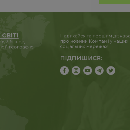
 СВІТІ
Надихайся та першим дізнав
про новини Компанії у наших
уй бізнес,
соціальних мережах!
юй географію.
ПІДПИШИСЯ: