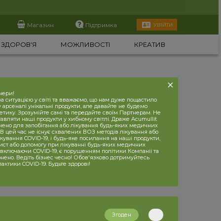
Магазин
Підтримка
УВІЙТИ
ЗДОРОВ'Я
МОЖЛИВОСТІ
КРЕАТИВ
нери!
 ситуацією у світі та вважаємо, що нам дуже пощастило
 арсеналі унікальні продукти, але давайте не будемо
етику. Зрозумійте самі та передайте своїм Партнерам. Не
вляти наші продукти у хибному світлі. Драже Acumullit
чено для запобігання або лікування будь-яких медичних
В цей час не існує схвалених ВОЗ методів лікування або
кування COVID-19, і будь-яке посилання на наші продукти,
хист або допомогу при лікуванні будь-яких медичних
 включаючи COVID-19, є порушенням політики Компанії та
нено. Ведіть бізнес чесно! Обов'язково дотримуйтесь
лактики COVID-19. Будьте здорові!
Згоден