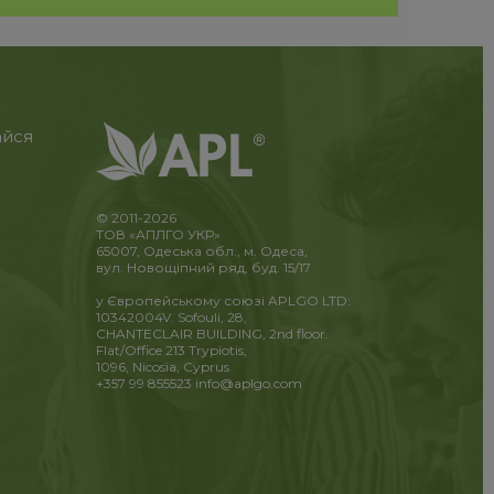
айся
© 2011-2026
ТОВ «АПЛГО УКР»
65007, Одеська обл., м. Одеса,
вул. Новощіпний ряд, буд. 15/17
у Європейському союзі APLGO LTD:
10342004V. Sofouli, 28,
CHANTECLAIR BUILDING, 2nd floor.
Flat/Office 213 Trypiotis,
1096, Nicosia, Cyprus
+357 99 855523
info@aplgo.com