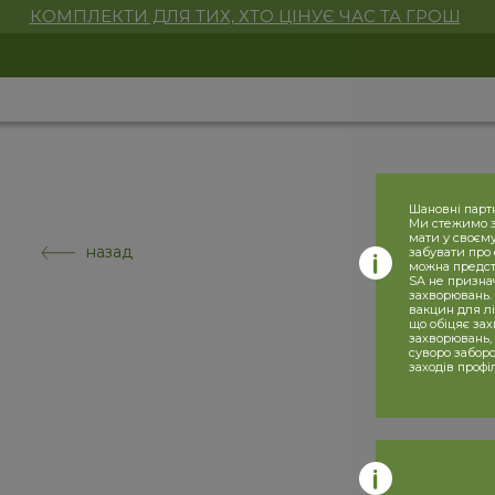
КОМПЛЕКТИ ДЛЯ ТИХ, ХТО ЦІНУЄ ЧАС ТА ГРОШ
Шановні парт
Ми стежимо за
мати у своєму
назад
забувати про 
можна предста
SA не призна
захворювань. 
вакцин для лі
що обіцяє за
захворювань,
суворо заборо
заходів профі