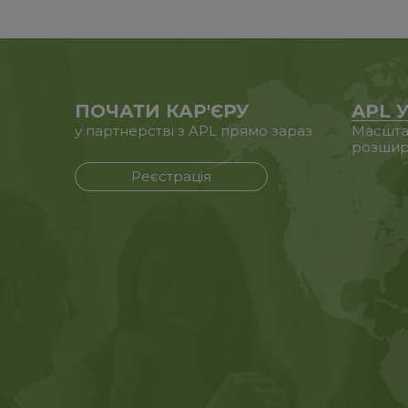
ПОЧАТИ КАР'ЄРУ
APL У
у партнерстві з APL прямо зараз
Масштаб
розшир
Реєстрація