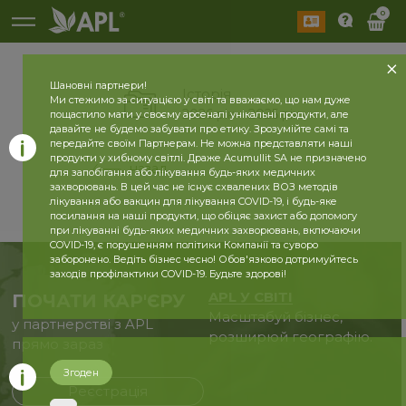
0
Шановні партнери!
Історія
Ми стежимо за ситуацією у світі та вважаємо, що нам дуже
2026 рік
2025 рік
пощастило мати у своєму арсеналі унікальні продукти, але
давайте не будемо забувати про етику. Зрозумійте самі та
передайте своїм Партнерам. Не можна представляти наші
продукти у хибному світлі. Драже Acumullit SA не призначено
назад
для запобігання або лікування будь-яких медичних
захворювань. В цей час не існує схвалених ВОЗ методів
лікування або вакцин для лікування COVID-19, і будь-яке
посилання на наші продукти, що обіцяє захист або допомогу
при лікуванні будь-яких медичних захворювань, включаючи
COVID-19, є порушенням політики Компанії та суворо
заборонено. Ведіть бізнес чесно! Обов'язково дотримуйтесь
заходів профілактики COVID-19. Будьте здорові!
APL У СВІТІ
ПОЧАТИ КАР'ЄРУ
Масштабуй бізнес,
у партнерстві з APL
розширюй географію.
прямо зараз
Згоден
Реєстрація