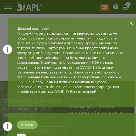
0
Шановні партнери!
Історія
Ми стежимо за ситуацією у світі та вважаємо, що нам дуже
2026 рік
2025 рік
пощастило мати у своєму арсеналі унікальні продукти, але
давайте не будемо забувати про етику. Зрозумійте самі та
передайте своїм Партнерам. Не можна представляти наші
продукти у хибному світлі. Драже Acumullit SA не призначено
назад
для запобігання або лікування будь-яких медичних
захворювань. В цей час не існує схвалених ВОЗ методів
лікування або вакцин для лікування COVID-19, і будь-яке
посилання на наші продукти, що обіцяє захист або допомогу
при лікуванні будь-яких медичних захворювань, включаючи
COVID-19, є порушенням політики Компанії та суворо
заборонено. Ведіть бізнес чесно! Обов'язково дотримуйтесь
заходів профілактики COVID-19. Будьте здорові!
APL У СВІТІ
ПОЧАТИ КАР'ЄРУ
Масштабуй бізнес,
у партнерстві з APL
розширюй географію.
прямо зараз
Згоден
Реєстрація