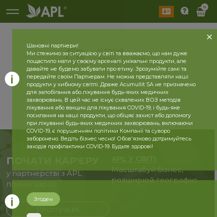
0
Шановні партнери!
Історія
Ми стежимо за ситуацією у світі та вважаємо, що нам дуже
2026 рік
2025 рік
пощастило мати у своєму арсеналі унікальні продукти, але
давайте не будемо забувати про етику. Зрозумійте самі та
передайте своїм Партнерам. Не можна представляти наші
продукти у хибному світлі. Драже Acumullit SA не призначено
назад
для запобігання або лікування будь-яких медичних
захворювань. В цей час не існує схвалених ВОЗ методів
лікування або вакцин для лікування COVID-19, і будь-яке
посилання на наші продукти, що обіцяє захист або допомогу
при лікуванні будь-яких медичних захворювань, включаючи
COVID-19, є порушенням політики Компанії та суворо
заборонено. Ведіть бізнес чесно! Обов'язково дотримуйтесь
заходів профілактики COVID-19. Будьте здорові!
APL У СВІТІ
ПОЧАТИ КАР'ЄРУ
Масштабуй бізнес,
у партнерстві з APL
розширюй географію.
прямо зараз
Згоден
Реєстрація