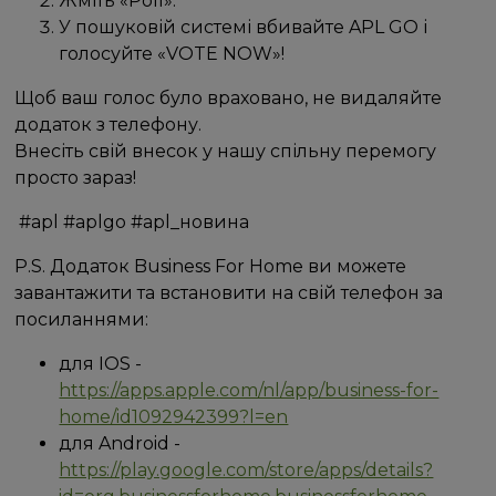
Жміть «Poll».
У пошуковій системі вбивайте APL GO і
голосуйте «VOTE NOW»!
Щоб ваш голос було враховано, не видаляйте
додаток з телефону.
Внесіть свій внесок у нашу спільну перемогу
просто зараз!
#apl #aplgo #apl_новина
Р.S. Додаток Business For Home ви можете
завантажити та встановити на свій телефон за
посиланнями:
для IOS -
https://apps.apple.com/nl/app/business-for-
home/id1092942399?l=en
для Android -
https://play.google.com/store/apps/details?