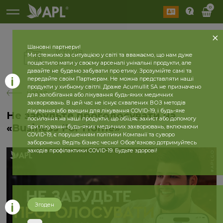
0
Шановні партнери!
Історія
Ми стежимо за ситуацією у світі та вважаємо, що нам дуже
2026 рік
2025 рік
пощастило мати у своєму арсеналі унікальні продукти, але
давайте не будемо забувати про етику. Зрозумійте самі та
передайте своїм Партнерам. Не можна представляти наші
продукти у хибному світлі. Драже Acumullit SA не призначено
назад
для запобігання або лікування будь-яких медичних
захворювань. В цей час не існує схвалених ВОЗ методів
лікування або вакцин для лікування COVID-19, і будь-яке
Не забудьте проголосувати на
посилання на наші продукти, що обіцяє захист або допомогу
«Business For Home»
при лікуванні будь-яких медичних захворювань, включаючи
COVID-19, є порушенням політики Компанії та суворо
заборонено. Ведіть бізнес чесно! Обов'язково дотримуйтесь
заходів профілактики COVID-19. Будьте здорові!
Згоден