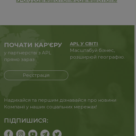
id=org.businessforhome.businessforhome
APL У СВІТІ
ПОЧАТИ КАР'ЄРУ
Масштабуй бізнес,
у партнерстві з APL
розширюй географію.
прямо зараз
Реєстрація
Надихайся та першим дізнавайся про новини
Компанії у наших соціальних мережах!
ПІДПИШИСЯ: