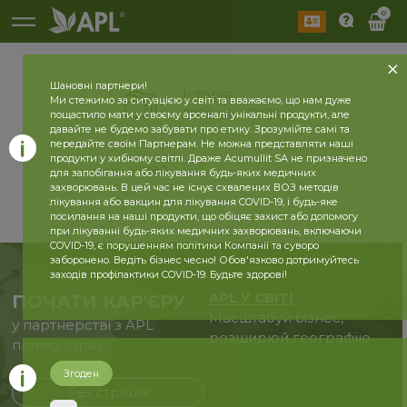
0
Шановні партнери!
Історія
Ми стежимо за ситуацією у світі та вважаємо, що нам дуже
2026 рік
2025 рік
пощастило мати у своєму арсеналі унікальні продукти, але
давайте не будемо забувати про етику. Зрозумійте самі та
передайте своїм Партнерам. Не можна представляти наші
продукти у хибному світлі. Драже Acumullit SA не призначено
назад
для запобігання або лікування будь-яких медичних
захворювань. В цей час не існує схвалених ВОЗ методів
лікування або вакцин для лікування COVID-19, і будь-яке
посилання на наші продукти, що обіцяє захист або допомогу
при лікуванні будь-яких медичних захворювань, включаючи
COVID-19, є порушенням політики Компанії та суворо
заборонено. Ведіть бізнес чесно! Обов'язково дотримуйтесь
заходів профілактики COVID-19. Будьте здорові!
APL У СВІТІ
ПОЧАТИ КАР'ЄРУ
Масштабуй бізнес,
у партнерстві з APL
розширюй географію.
прямо зараз
Згоден
Реєстрація