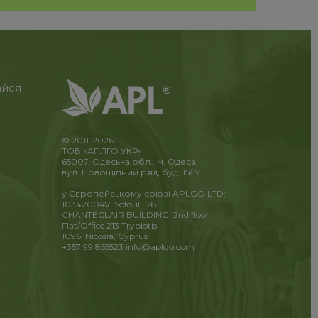
айся
© 2011-2026
ТОВ «АПЛГО УКР»
65007, Одеська обл., м. Одеса,
вул. Новощіпний ряд, буд. 15/17
у Європейському союзі APLGO LTD:
10342004V. Sofouli, 28,
CHANTECLAIR BUILDING, 2nd floor.
Flat/Office 213 Trypiotis,
1096, Nicosia, Cyprus
+357 99 855523
info@aplgo.com