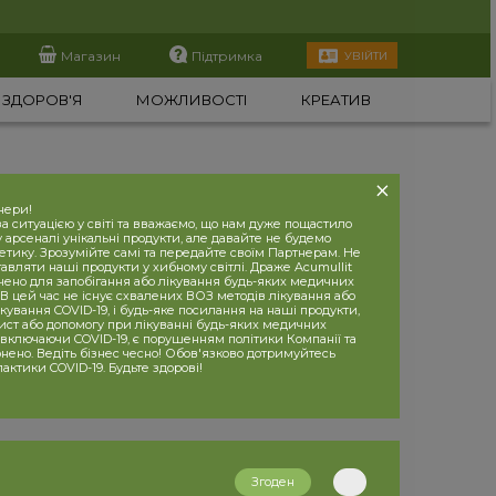
Магазин
Підтримка
УВІЙТИ
ЗДОРОВ'Я
МОЖЛИВОСТІ
КРЕАТИВ
нери!
 ситуацією у світі та вважаємо, що нам дуже пощастило
 арсеналі унікальні продукти, але давайте не будемо
етику. Зрозумійте самі та передайте своїм Партнерам. Не
вляти наші продукти у хибному світлі. Драже Acumullit
чено для запобігання або лікування будь-яких медичних
В цей час не існує схвалених ВОЗ методів лікування або
кування COVID-19, і будь-яке посилання на наші продукти,
хист або допомогу при лікуванні будь-яких медичних
 включаючи COVID-19, є порушенням політики Компанії та
нено. Ведіть бізнес чесно! Обов'язково дотримуйтесь
лактики COVID-19. Будьте здорові!
Згоден