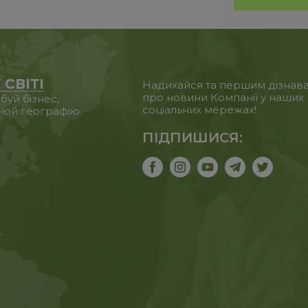
 СВІТІ
Надихайся та першим дізнав
про новини Компанії у наших
уй бізнес,
соціальних мережах!
юй географію.
ПІДПИШИСЯ: