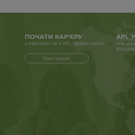
ПОЧАТИ КАР'ЄРУ
APL У
у партнерстві з APL прямо зараз
Масштаб
розшир
Реєстрація