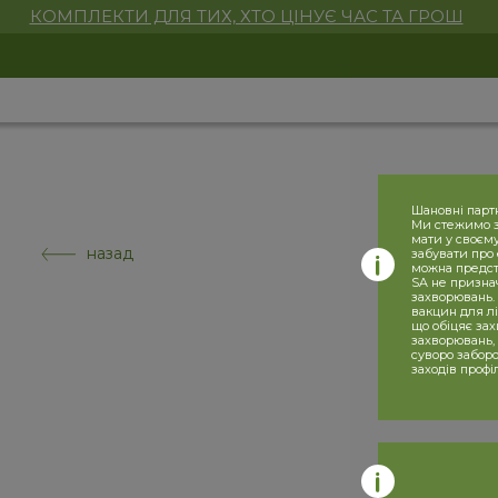
КОМПЛЕКТИ ДЛЯ ТИХ, ХТО ЦІНУЄ ЧАС ТА ГРОШ
Шановні парт
Ми стежимо за
мати у своєму
назад
забувати про 
можна предста
SA не призна
захворювань. 
вакцин для лі
що обіцяє за
захворювань,
суворо заборо
заходів профі