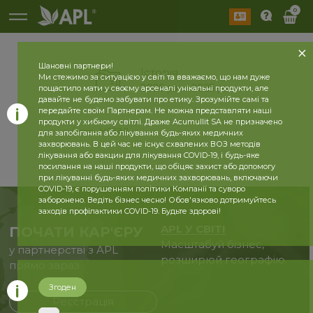
0
Шановні партнери!
Історія
Ми стежимо за ситуацією у світі та вважаємо, що нам дуже
2026 рік
2025 рік
пощастило мати у своєму арсеналі унікальні продукти, але
давайте не будемо забувати про етику. Зрозумійте самі та
передайте своїм Партнерам. Не можна представляти наші
продукти у хибному світлі. Драже Acumullit SA не призначено
назад
для запобігання або лікування будь-яких медичних
захворювань. В цей час не існує схвалених ВОЗ методів
лікування або вакцин для лікування COVID-19, і будь-яке
посилання на наші продукти, що обіцяє захист або допомогу
при лікуванні будь-яких медичних захворювань, включаючи
COVID-19, є порушенням політики Компанії та суворо
заборонено. Ведіть бізнес чесно! Обов'язково дотримуйтесь
заходів профілактики COVID-19. Будьте здорові!
APL У СВІТІ
ПОЧАТИ КАР'ЄРУ
Масштабуй бізнес,
у партнерстві з APL
розширюй географію.
прямо зараз
Згоден
Реєстрація