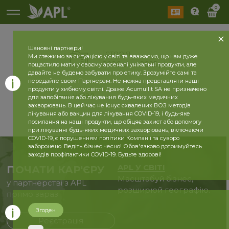
0
Шановні партнери!
Історія
Ми стежимо за ситуацією у світі та вважаємо, що нам дуже
2026 рік
2025 рік
пощастило мати у своєму арсеналі унікальні продукти, але
давайте не будемо забувати про етику. Зрозумійте самі та
передайте своїм Партнерам. Не можна представляти наші
продукти у хибному світлі. Драже Acumullit SA не призначено
назад
для запобігання або лікування будь-яких медичних
захворювань. В цей час не існує схвалених ВОЗ методів
лікування або вакцин для лікування COVID-19, і будь-яке
посилання на наші продукти, що обіцяє захист або допомогу
при лікуванні будь-яких медичних захворювань, включаючи
COVID-19, є порушенням політики Компанії та суворо
заборонено. Ведіть бізнес чесно! Обов'язково дотримуйтесь
заходів профілактики COVID-19. Будьте здорові!
APL У СВІТІ
ПОЧАТИ КАР'ЄРУ
Масштабуй бізнес,
у партнерстві з APL
розширюй географію.
прямо зараз
Згоден
Реєстрація