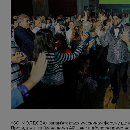
«GO, МОЛДОВА» запам'ятається учасникам форуму ще й 
Президента та Засновника APL, яке відбулося прямо на с