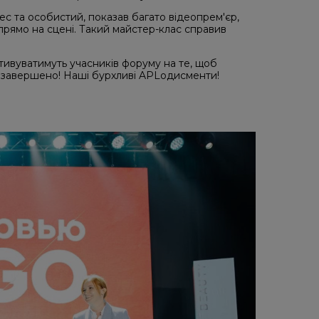
ес та особистий, показав багато відеопрем'єр,
прямо на сцені. Такий майстер-клас справив
отивуватимуть учасників форуму на те, щоб
 завершено! Наші бурхливі APLодисменти!