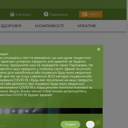
Магазин
Підтримка
УВІЙТИ
ЗДОРОВ'Я
МОЖЛИВОСТІ
КРЕАТИВ
нери!
 ситуацією у світі та вважаємо, що нам дуже пощастило
 арсеналі унікальні продукти, але давайте не будемо
етику. Зрозумійте самі та передайте своїм Партнерам. Не
вляти наші продукти у хибному світлі. Драже Acumullit
чено для запобігання або лікування будь-яких медичних
В цей час не існує схвалених ВОЗ методів лікування або
кування COVID-19, і будь-яке посилання на наші продукти,
хист або допомогу при лікуванні будь-яких медичних
 включаючи COVID-19, є порушенням політики Компанії та
нено. Ведіть бізнес чесно! Обов'язково дотримуйтесь
лактики COVID-19. Будьте здорові!
Згоден