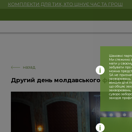
КОМПЛЕКТИ ДЛЯ ТИХ, ХТО ЦІНУЄ ЧАС ТА ГРОШ
Шановні парт
Ми стежимо за
мати у своєму
назад
забувати про 
можна предста
SA не призна
Другий день молдавського форуму
захворювань. 
вакцин для лі
що обіцяє за
захворювань,
суворо заборо
заходів профі