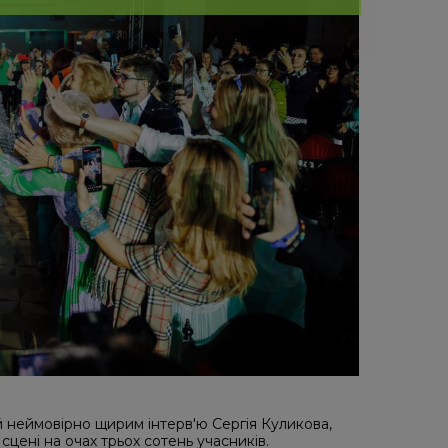
неймовірно щирим інтерв'ю Сергія Куликова,
цені на очах трьох сотень учасників.