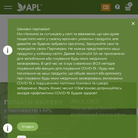
0
Шановні партнери!
Історія
Ми стежимо за ситуацією у світі та вважаємо, що нам дуже
2026 рік
2025 рік
пощастило мати у своєму арсеналі унікальні продукти, але
давайте не будемо забувати про етику. Зрозумійте самі та
передайте своїм Партнерам. Не можна представляти наші
продукти у хибному світлі. Драже Acumullit SA не призначено
назад
для запобігання або лікування будь-яких медичних
захворювань. В цей час не існує схвалених ВОЗ методів
лікування або вакцин для лікування COVID-19, і будь-яке
посилання на наші продукти, що обіцяє захист або допомогу
при лікуванні будь-яких медичних захворювань, включаючи
COVID-19, є порушенням політики Компанії та суворо
заборонено. Ведіть бізнес чесно! Обов'язково дотримуйтесь
заходів профілактики COVID-19. Будьте здорові!
APL У СВІТІ
ПОЧАТИ КАР'ЄРУ
Масштабуй бізнес,
у партнерстві з APL
розширюй географію.
прямо зараз
Згоден
Реєстрація