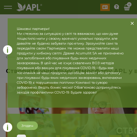
0
Шановні партнери!
Історія
Ми стежимо за ситуацією у світі та вважаємо, що нам дуже
2026 рік
2025 рік
пощастило мати у своєму арсеналі унікальні продукти, але
давайте не будемо забувати про етику. Зрозумійте самі та
передайте своїм Партнерам. Не можна представляти наші
продукти у хибному світлі. Драже Acumullit SA не призначено
назад
для запобігання або лікування будь-яких медичних
захворювань. В цей час не існує схвалених ВОЗ методів
лікування або вакцин для лікування COVID-19, і будь-яке
Створите унікальну атмосферу APL у 
посилання на наші продукти, що обіцяє захист або допомогу
при лікуванні будь-яких медичних захворювань, включаючи
COVID-19, є порушенням політики Компанії та суворо
заборонено. Ведіть бізнес чесно! Обов'язково дотримуйтесь
заходів профілактики COVID-19. Будьте здорові!
Згоден