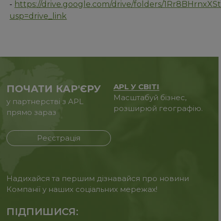
-
https://drive.google.com/drive/folders/1Rr8BHrn
usp=drive_link
APL У СВІТІ
ПОЧАТИ КАР'ЄРУ
Масштабуй бізнес,
у партнерстві з APL
розширюй географію.
прямо зараз
Реєстрація
Надихайся та першим дізнавайся про новини
Компанії у наших соціальних мережах!
ПІДПИШИСЯ: