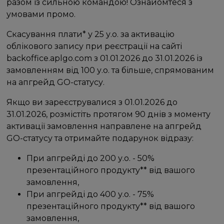
разом із сильною командою! Ознайомтеся з
умовами промо.
Скасування плати* у 25 у.о. за активацію
облікового запису при реєстрації на сайті
backoffice.aplgo.com з 01.01.2026 до 31.01.2026 із
замовленням від 100 у.о. та більше, спрямованим
на апгрейд GO-статусу.
Якщо ви зареєструвалися з 01.01.2026 до
31.01.2026, розмістіть протягом 90 днів з моменту
активації замовлення направлене на апгрейд
GO-статусу та отримайте подарунок відразу:
При апгрейді до 200 у.о. - 50%
презентаційного продукту** від вашого
замовлення,
При апгрейді до 400 у.о. - 75%
презентаційного продукту** від вашого
замовлення,