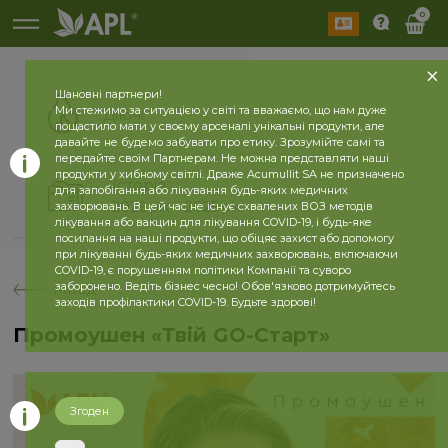
0
Шановні партнери!
Ми стежимо за ситуацією у світі та вважаємо, що нам дуже
Діючі
пощастило мати у своєму арсеналі унікальні продукти, але
давайте не будемо забувати про етику. Зрозумійте самі та
передайте своїм Партнерам. Не можна представляти наші
продукти у хибному світлі. Драже Acumullit SA не призначено
Історія
для запобігання або лікування будь-яких медичних
2026 рік
2025 рік
захворювань. В цей час не існує схвалених ВОЗ методів
лікування або вакцин для лікування COVID-19, і будь-яке
посилання на наші продукти, що обіцяє захист або допомогу
при лікуванні будь-яких медичних захворювань, включаючи
COVID-19, є порушенням політики Компанії та суворо
заборонено. Ведіть бізнес чесно! Обов'язково дотримуйтесь
назад
заходів профілактики COVID-19. Будьте здорові!
Промоушен «Твій GO-Старт»
Згоден