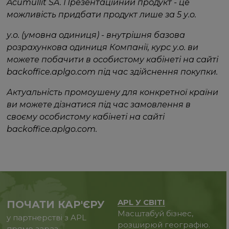
Acumullit SA. Презентаційний продукт - це
можливість придбати продукт лише за 5 у.о.
у.о. (умовна одиниця) - внутрішня базова
розрахункова одиниця Компанії, курс у.о. ви
можете побачити в особистому кабінеті на сайті
backoffice.aplgo.com під час здійснення покупки.
Актуальність промоушену для конкретної країни
ви можете дізнатися під час замовлення в
своєму особистому кабінеті на сайті
backoffice.aplgo.com.
APL У СВІТІ
ПОЧАТИ КАР'ЄРУ
Масштабуй бізнес,
у партнерстві з APL
розширюй географію.
прямо зараз