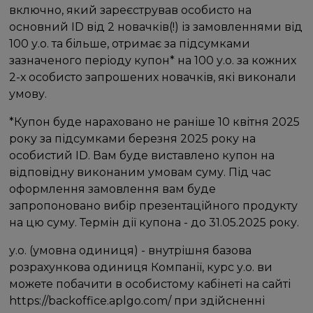
включно, який зареєстрував особисто на
основний ID від 2 новачків(!) із замовленнями від
100 у.о. та більше, отримає за підсумками
зазначеного періоду купон* на 100 у.о. за кожних
2-х особисто запрошених новачків, які виконали
умову.
*Купон буде нараховано не раніше 10 квітня 2025
року за підсумками березня 2025 року на
особистий ID. Вам буде виставлено купон на
відповідну виконаним умовам суму. Під час
оформлення замовлення вам буде
запропоновано вибір презентаційного продукту
на цю суму. Термін дії купона - до 31.05.2025 року.
у.о. (умовна одиниця) - внутрішня базова
розрахункова одиниця Компанії, курс у.о. ви
можете побачити в особистому кабінеті на сайті
https://backoffice.aplgo.com/ при здійсненні