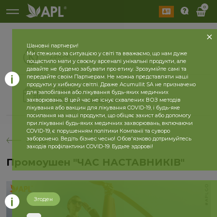
0
Шановні партнери!
Ми стежимо за ситуацією у світі та вважаємо, що нам дуже
Діючі
пощастило мати у своєму арсеналі унікальні продукти, але
давайте не будемо забувати про етику. Зрозумійте самі та
передайте своїм Партнерам. Не можна представляти наші
продукти у хибному світлі. Драже Acumullit SA не призначено
Історія
для запобігання або лікування будь-яких медичних
2026 рік
2025 рік
захворювань. В цей час не існує схвалених ВОЗ методів
лікування або вакцин для лікування COVID-19, і будь-яке
посилання на наші продукти, що обіцяє захист або допомогу
при лікуванні будь-яких медичних захворювань, включаючи
COVID-19, є порушенням політики Компанії та суворо
заборонено. Ведіть бізнес чесно! Обов'язково дотримуйтесь
назад
заходів профілактики COVID-19. Будьте здорові!
Промоушен "ЧАС НАСТАВНИКІВ"
Згоден