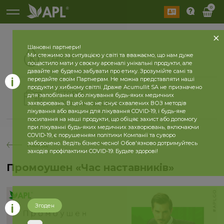
0
Шановні партнери!
Ми стежимо за ситуацією у світі та вважаємо, що нам дуже
Діючі
пощастило мати у своєму арсеналі унікальні продукти, але
давайте не будемо забувати про етику. Зрозумійте самі та
передайте своїм Партнерам. Не можна представляти наші
продукти у хибному світлі. Драже Acumullit SA не призначено
Історія
для запобігання або лікування будь-яких медичних
2026 рік
2025 рік
захворювань. В цей час не існує схвалених ВОЗ методів
лікування або вакцин для лікування COVID-19, і будь-яке
посилання на наші продукти, що обіцяє захист або допомогу
при лікуванні будь-яких медичних захворювань, включаючи
COVID-19, є порушенням політики Компанії та суворо
заборонено. Ведіть бізнес чесно! Обов'язково дотримуйтесь
назад
заходів профілактики COVID-19. Будьте здорові!
Промоушен «Час наставників»
Згоден