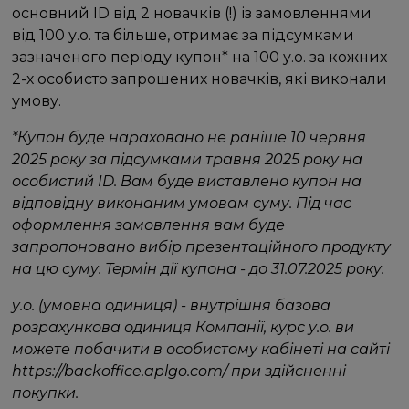
основний ID від 2 новачків (!) із замовленнями
від 100 у.о. та більше, отримає за підсумками
зазначеного періоду купон* на 100 у.о. за кожних
2-х особисто запрошених новачків, які виконали
умову.
*Купон буде нараховано не раніше 10 червня
2025 року за підсумками травня 2025 року на
особистий ID. Вам буде виставлено купон на
відповідну виконаним умовам суму. Під час
оформлення замовлення вам буде
запропоновано вибір презентаційного продукту
на цю суму. Термін дії купона - до 31.07.2025 року.
у.о. (умовна одиниця) - внутрішня базова
розрахункова одиниця Компанії, курс у.о. ви
можете побачити в особистому кабінеті на сайті
https://backoffice.aplgo.com/ при здійсненні
покупки.