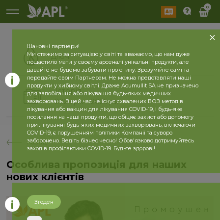
0
Шановні партнери!
Ми стежимо за ситуацією у світі та вважаємо, що нам дуже
Діючі
пощастило мати у своєму арсеналі унікальні продукти, але
давайте не будемо забувати про етику. Зрозумійте самі та
передайте своїм Партнерам. Не можна представляти наші
продукти у хибному світлі. Драже Acumullit SA не призначено
Історія
для запобігання або лікування будь-яких медичних
2026 рік
2025 рік
захворювань. В цей час не існує схвалених ВОЗ методів
лікування або вакцин для лікування COVID-19, і будь-яке
посилання на наші продукти, що обіцяє захист або допомогу
при лікуванні будь-яких медичних захворювань, включаючи
COVID-19, є порушенням політики Компанії та суворо
заборонено. Ведіть бізнес чесно! Обов'язково дотримуйтесь
назад
заходів профілактики COVID-19. Будьте здорові!
Особлива пропозиція для наших
нових клієнтів
Згоден