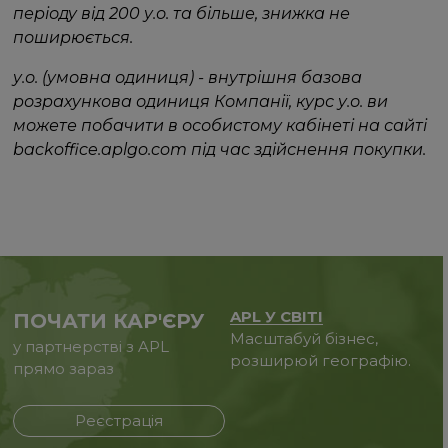
періоду від 200 у.о. та більше, знижка не
поширюється.
у.о. (умовна одиниця) - внутрішня базова
розрахункова одиниця Компанії, курс у.о. ви
можете побачити в особистому кабінеті на сайті
backoffice.aplgo.com під час здійснення покупки.
APL У СВІТІ
ПОЧАТИ КАР'ЄРУ
Масштабуй бізнес,
у партнерстві з APL
розширюй географію.
прямо зараз
Реєстрація