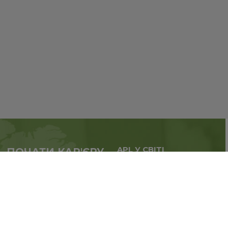
APL У СВІТІ
ПОЧАТИ КАР'ЄРУ
Масштабуй бізнес,
у партнерстві з APL
розширюй географію.
прямо зараз
Реєстрація