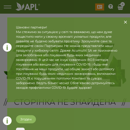
0
Шановні партнери!
Ми стежимо за ситуацією у світі та вважаємо, що нам дуже
пощастило мати у своєму арсеналі унікальні продукти, але
давайте не будемо забувати про етику. Зрозумійте самі та
передайте своїм Партнерам. Не можна представляти наші
продукти у хибному світлі. Драже Acumullit SA не призначено
для запобігання або лікування будь-яких медичних
захворювань. В цей час не існує схвалених ВОЗ методів
лікування або вакцин для лікування COVID-19, і будь-яке
посилання на наші продукти, що обіцяє захист або допомогу
при лікуванні будь-яких медичних захворювань, включаючи
COVID-19, є порушенням політики Компанії та суворо
заборонено. Ведіть бізнес чесно! Обов'язково дотримуйтесь
заходів профілактики COVID-19. Будьте здорові!
// СТОРІНКА НЕ ЗНАЙДЕНА //
Згоден