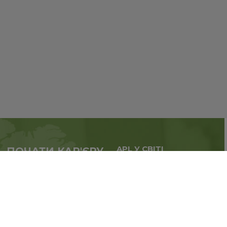
APL У СВІТІ
ПОЧАТИ КАР'ЄРУ
Масштабуй бізнес,
у партнерстві з APL
розширюй географію.
прямо зараз
Реєстрація