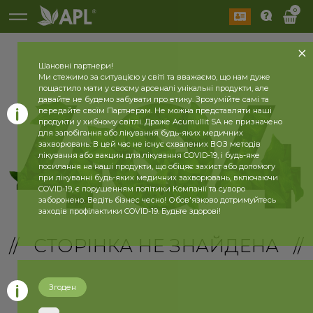
0
Шановні партнери!
Ми стежимо за ситуацією у світі та вважаємо, що нам дуже
пощастило мати у своєму арсеналі унікальні продукти, але
давайте не будемо забувати про етику. Зрозумійте самі та
передайте своїм Партнерам. Не можна представляти наші
продукти у хибному світлі. Драже Acumullit SA не призначено
для запобігання або лікування будь-яких медичних
захворювань. В цей час не існує схвалених ВОЗ методів
лікування або вакцин для лікування COVID-19, і будь-яке
посилання на наші продукти, що обіцяє захист або допомогу
при лікуванні будь-яких медичних захворювань, включаючи
COVID-19, є порушенням політики Компанії та суворо
заборонено. Ведіть бізнес чесно! Обов'язково дотримуйтесь
заходів профілактики COVID-19. Будьте здорові!
// СТОРІНКА НЕ ЗНАЙДЕНА //
Згоден