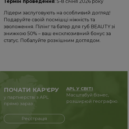
Термін проведення
: 5-8 січня 2026 року
Лідери заслуговують на особливий догляд!
Подаруйте своїй посмішці ніжність та
зволоження. Пілінг та батер для губ BEAUTY зі
знижкою 50% – ваш ексклюзивний бонус за
статус. Побалуйте розкішним доглядом.
APL У СВІТІ
ПОЧАТИ КАР'ЄРУ
Масштабуй бізнес,
у партнерстві з APL
розширюй географію.
прямо зараз
Реєстрація