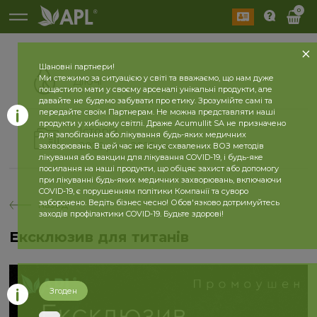
0
Шановні партнери!
Ми стежимо за ситуацією у світі та вважаємо, що нам дуже
Діючі
пощастило мати у своєму арсеналі унікальні продукти, але
давайте не будемо забувати про етику. Зрозумійте самі та
передайте своїм Партнерам. Не можна представляти наші
продукти у хибному світлі. Драже Acumullit SA не призначено
Історія
для запобігання або лікування будь-яких медичних
2026 рік
2025 рік
захворювань. В цей час не існує схвалених ВОЗ методів
лікування або вакцин для лікування COVID-19, і будь-яке
посилання на наші продукти, що обіцяє захист або допомогу
при лікуванні будь-яких медичних захворювань, включаючи
COVID-19, є порушенням політики Компанії та суворо
заборонено. Ведіть бізнес чесно! Обов'язково дотримуйтесь
назад
заходів профілактики COVID-19. Будьте здорові!
Ексклюзив для титанів
Згоден