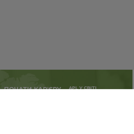
APL У СВІТІ
ПОЧАТИ КАР'ЄРУ
Масштабуй бізнес,
у партнерстві з APL
розширюй географію.
прямо зараз
Реєстрація