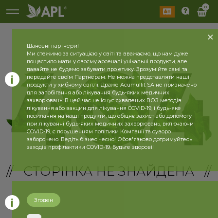
0
Шановні партнери!
Ми стежимо за ситуацією у світі та вважаємо, що нам дуже
пощастило мати у своєму арсеналі унікальні продукти, але
давайте не будемо забувати про етику. Зрозумійте самі та
передайте своїм Партнерам. Не можна представляти наші
продукти у хибному світлі. Драже Acumullit SA не призначено
для запобігання або лікування будь-яких медичних
захворювань. В цей час не існує схвалених ВОЗ методів
лікування або вакцин для лікування COVID-19, і будь-яке
посилання на наші продукти, що обіцяє захист або допомогу
при лікуванні будь-яких медичних захворювань, включаючи
COVID-19, є порушенням політики Компанії та суворо
заборонено. Ведіть бізнес чесно! Обов'язково дотримуйтесь
заходів профілактики COVID-19. Будьте здорові!
// СТОРІНКА НЕ ЗНАЙДЕНА //
Згоден