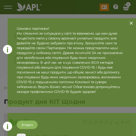
0
Шановні партнери!
Ми стежимо за ситуацією у світі та вважаємо, що нам дуже
Діючі
пощастило мати у своєму арсеналі унікальні продукти, але
давайте не будемо забувати про етику. Зрозумійте самі та
передайте своїм Партнерам. Не можна представляти наші
продукти у хибному світлі. Драже Acumullit SA не призначено
Історія
для запобігання або лікування будь-яких медичних
2026 рік
2025 рік
захворювань. В цей час не існує схвалених ВОЗ методів
лікування або вакцин для лікування COVID-19, і будь-яке
посилання на наші продукти, що обіцяє захист або допомогу
при лікуванні будь-яких медичних захворювань, включаючи
COVID-19, є порушенням політики Компанії та суворо
заборонено. Ведіть бізнес чесно! Обов'язково дотримуйтесь
назад
заходів профілактики COVID-19. Будьте здорові!
Продукт дня КІТ Щодня
Згоден