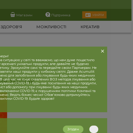
Магазин
Підтримка
УВІЙТИ
ЗДОРОВ'Я
МОЖЛИВОСТІ
КРЕАТИВ
нери!
 ситуацією у світі та вважаємо, що нам дуже пощастило
 арсеналі унікальні продукти, але давайте не будемо
етику. Зрозумійте самі та передайте своїм Партнерам. Не
вляти наші продукти у хибному світлі. Драже Acumullit
чено для запобігання або лікування будь-яких медичних
в України"
В цей час не існує схвалених ВОЗ методів лікування або
кування COVID-19, і будь-яке посилання на наші продукти,
хист або допомогу при лікуванні будь-яких медичних
 включаючи COVID-19, є порушенням політики Компанії та
нено. Ведіть бізнес чесно! Обов'язково дотримуйтесь
лактики COVID-19. Будьте здорові!
Згоден