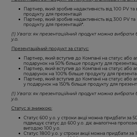
Партнер, який зробив надактивність від 100 PV та
продукту для презентацій
Партнер, який зробив надактивність від 300 PV та
продукту для презентацій*.
(!) Увага: як презентаційний продукт можна вибрати б
у.о.
Презентаційний продукт за статус:
Партнер, який вступив до Компанії на статус або ап
подарунок на 50% більше продукту для презентацій
Партнер, який вступив до Компанії на статус або ап
подарунок на 100% більше продукту для презентаці
Партнер, який вступив до Компанії на статус або ап
у подарунок на 150% більше продукту для презентац
(!) Увага: як презентаційний продукт можна вибрати б
у.о.
Статус зі знижкою:
Статус 600 у.о. у строки акції можна придбати за 500
підвищує статус до 600 у.о. діє аналогічна пропоз
вигодою 100 у.о.
Статус 1800 у.о. у строки акції можна придбати за 15