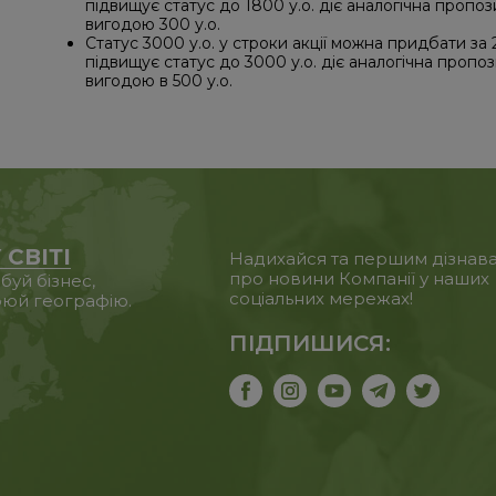
підвищує статус до 1800 у.о. діє аналогічна пропо
вигодою 300 у.о.
Статус 3000 у.о. у строки акції можна придбати за 25
підвищує статус до 3000 у.о. діє аналогічна пропо
вигодою в 500 у.о.
 СВІТІ
Надихайся та першим дізнав
про новини Компанії у наших
уй бізнес,
соціальних мережах!
юй географію.
ПІДПИШИСЯ: