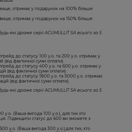
 вище, отримає у подарунок на 100% більше
 вище, отримає у подарунок на 150% більше
удь-які драже серії ACUMULLIT SA всього за 5
грейд до статусу 100 у.о. та 200 у.о. отримає у
 (від фактичної суми оплати).
грейд до статусу 400 у.о. та 600 у.о. отримає у
й (від фактичної суми оплати).
грейд до статусу 1800 у.о. та 3000 у.о. отримає
ій (від фактичної суми оплати).
удь-які драже серії ACUMULLIT SA всього за 5
 у.о. (Ваша вигода 100 у.о.), для тих хто
иція. Підвищити статус до 600 ви зможете з
00 у.о. (Ваша вигода 300 у.о.),для тих, хто