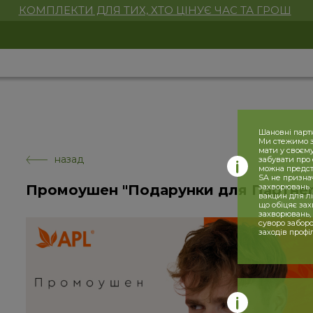
КОМПЛЕКТИ ДЛЯ ТИХ, ХТО ЦІНУЄ ЧАС ТА ГРОШ
Шановні парт
Ми стежимо за
мати у своєму
назад
забувати про 
можна предста
SA не призна
Промоушен "Подарунки для Партнері
захворювань. 
вакцин для лі
що обіцяє за
захворювань,
суворо заборо
заходів профі