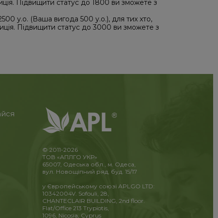
зиція. Підвищити статус до 1800 ви зможете з
00 у.о. (Ваша вигода 500 у.о.), для тих хто,
зиція. Підвищити статус до 3000 ви зможете з
айся
© 2011-2026
ТОВ «АПЛГО УКР»
65007, Одеська обл., м. Одеса,
вул. Новощіпний ряд, буд. 15/17
у Європейському союзі APLGO LTD:
10342004V. Sofouli, 28,
CHANTECLAIR BUILDING, 2nd floor.
Flat/Office 213 Trypiotis,
1096, Nicosia, Cyprus