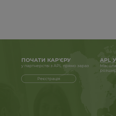
ПОЧАТИ КАР'ЄРУ
APL У
у партнерстві з APL прямо зараз
Масштаб
розшир
Реєстрація