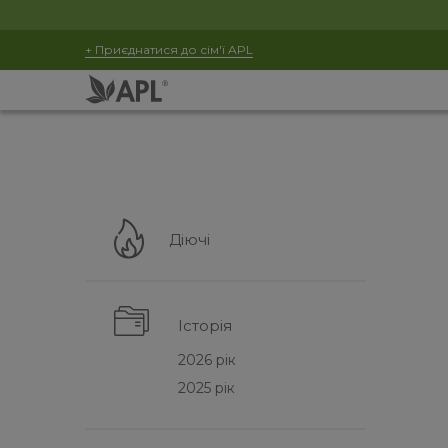
+ Приєднатися до сім'ї APL
Діючі
Історія
2026 рік
2025 рік