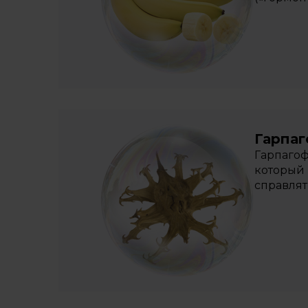
Гарпа
Гарпагоф
который 
справлят