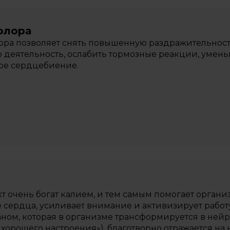
флора
ра позволяет снять повышенную раздражительность
 деятельность, ослабить тормозные реакции, умень
ое сердцебиение.
кт очень богат калием, и тем самым помогает орган
 сердца, усиливает внимание и активизирует работ
ном, которая в организме трансформируется в ней
 хорошего настроения»), благотворно отражается на 