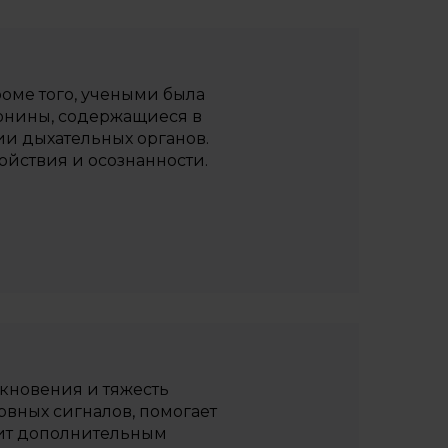
роме того, учеными была
понины, содержащиеся в
и дыхательных органов.
йствия и осознанности.
кновения и тяжесть
рвных сигналов, помогает
жит дополнительным