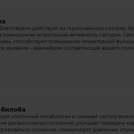
ка
благотворно действует на гормональную систему. К
 повышенная эстрогенная активность солодки. Са
равы, способствуют повышению секреторной функци
е дыхание – важнейшая составляющая вашего споко
 билоба
ует клеточный метаболизм и снижает частоту возни
ия депрессивных состояний, улучшает передачу не
рироваться сознанию, нормализует давление, слу