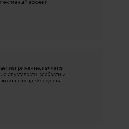
отективный эффект
ает напряжение, является
 от усталости, слабости и
озитивно воздействует на