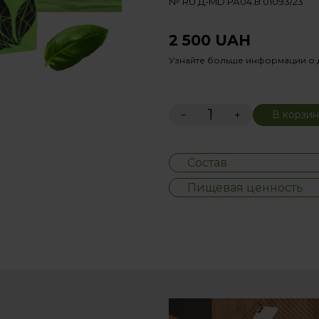
№ RU Д-MD.РА04.В.01093/23
2 500
UAH
Узнайте больше информации о 
−
+
В корзин
Состав
Пищевая ценность