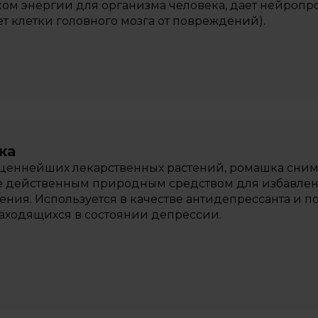
ом энергии для организма человека, дает нейропр
т клетки головного мозга от повреждений).
ка
ценнейших лекарственных растений, ромашка сним
 действенным природным средством для избавления
ния. Используется в качестве антидепрессанта и п
аходящихся в состоянии депрессии.