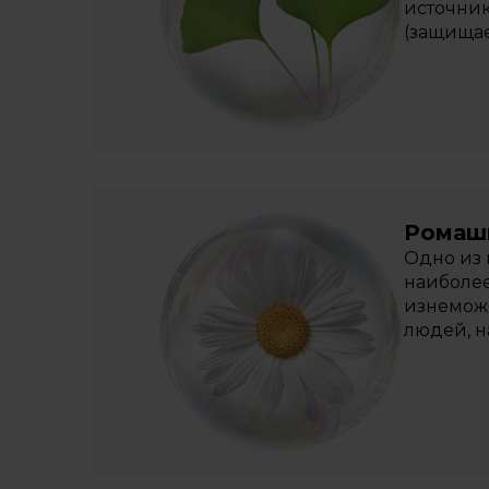
источник
(защищае
Ромаш
Одно из 
наиболее
изнеможе
людей, н