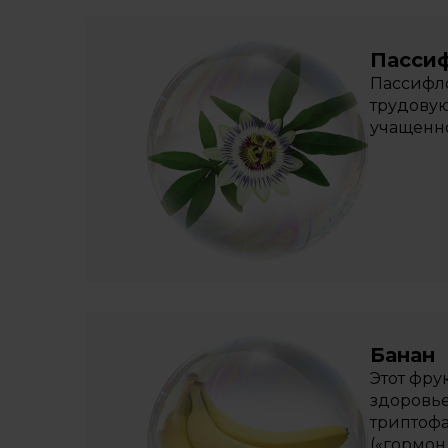
Пасси
Пассифло
трудовую
учащенн
Банан
Этот фру
здоровье
триптофа
(«гормон