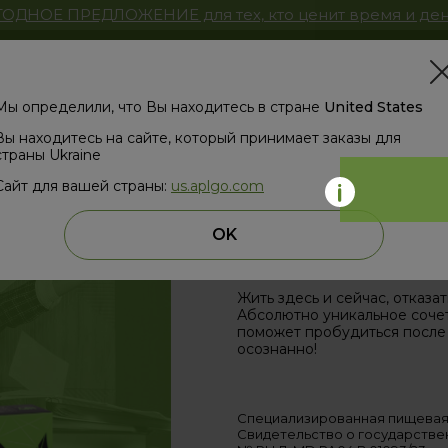
ОДНОЕ ПРЕДЛОЖЕНИЕ для тех, кто ценит время и ден
ЗД
Мы определили, что Вы находитесь в стране
United States
Вы находитесь на сайте, который принимает заказы для
страны Ukraine
Сайт для вашей страны:
us.aplgo.com
HPY
OK
(ПРОИЗНОСИТСЯ «ХЭППИ
Жить здесь и сейчас, отказа
Абсолютно уникальное соче
поможет пробудиться после 
осознанно!
Специализированная пищевая
Свидетельство о государстве