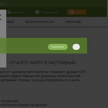
ьги
Магазин
Поддержка
ВОЙТИ
ОРОВЬЕ
ВОЗМОЖНОСТИ
КРЕАТИВ
Согласен
») – ОТ АНГЛ. HAPPY (СЧАСТЛИВЫЙ)
ться от «режима автопилота» поможет драже HPY.
тание эффективных натуральных компонентов
затяжной спячки, сконцентрироваться и жить
 продукция
нной регистрации продукции