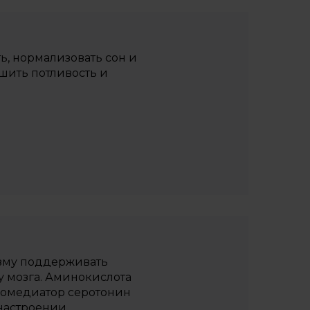
, нормализовать сон и
шить потливость и
изму поддерживать
у мозга. Аминокислота
ромедиатор серотонин
настроении.