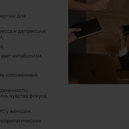
нергии для
ресса и депрессии;
и,
о,
вает метаболизм,
ма «отложенный
ознанность,
чь чувства фокуса,
МС у женщин,
 нейропатических