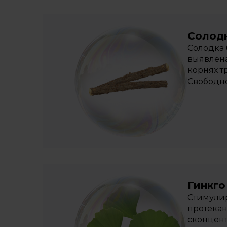
Солод
Солодка 
выявлена
корнях т
Свободно
Гинкго
Стимулир
протекан
сконцент