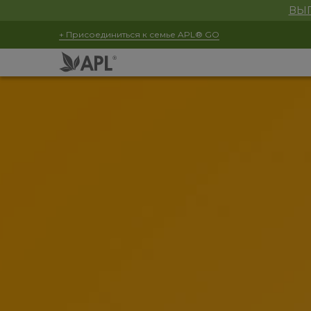
ВЫГ
+ Присоединиться к семье APL® GO