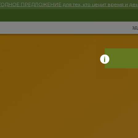
ОДНОЕ ПРЕДЛОЖЕНИЕ для тех, кто ценит время и ден
ЗД
Мы определили, что Вы находитесь в стране
United States
Вы находитесь на сайте, который принимает заказы для
страны Ukraine
Сайт для вашей страны:
us.aplgo.com
OK