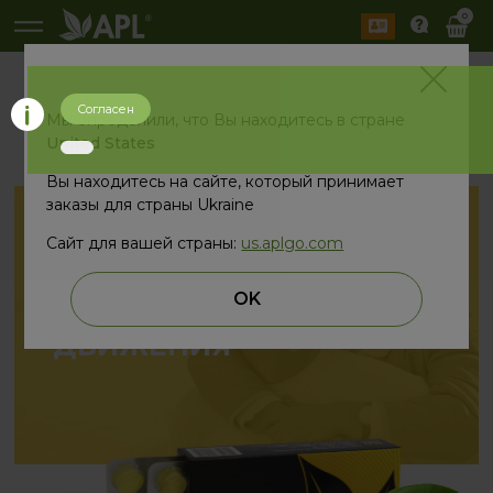
0
Согласен
назад
Мы определили, что Вы находитесь в стране
United States
Вы находитесь на сайте, который принимает
заказы для страны Ukraine
Сайт для вашей страны:
us.aplgo.com
РАДОСТЬ
OK
ДВИЖЕНИЯ