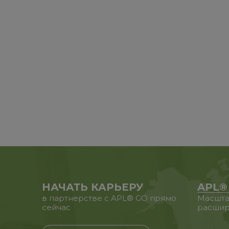
НАЧАТЬ КАРЬЕРУ
APL®
в партнерстве с APL® GO прямо
Масшта
сейчас
расшир