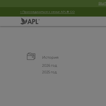
ВЫГ
+ Присоединиться к семье APL® GO
История
2026 год
2025 год