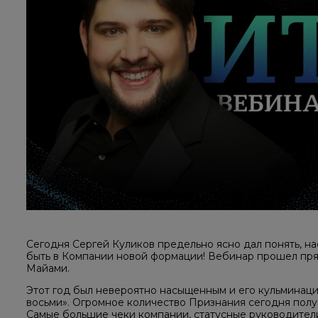
Сегодня Сергей Куликов предельно ясно дал понять, н
быть в Компании новой формации! Вебинар прошел пря
Майами.
Этот год был невероятно насыщенным и его кульминац
восьми». Огромное количество Признания сегодня полу
Самые большие чеки компании, статусные руководител