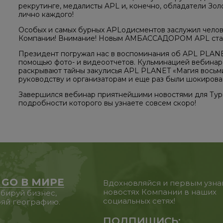
рекрутинге, медалисты APL и, конечно, обладатели Зол
лично каждого!
Особых и самых бурных APLодисментов заслужил чело
Компании! Внимание! Новым АМБАССАДОРОМ APL стала
Президент погружал нас в воспоминания об APL PLANET
помощью фото- и видеоотчетов. Кульминацией вебинара
раскрывают тайны закулисья APL PLANET «Магия восьми»
руководству и организаторам и еще раз были шокиров
Завершился вебинар приятнейшими новостями для Тур
подробности которого вы узнаете совсем скоро!
 GO В МИРЕ
Вдохновляйся и первым узна
новостях Компании в наших
бируй бизнес,
социальных сетях!
яй географию.
ПОДПИШИСЬ: