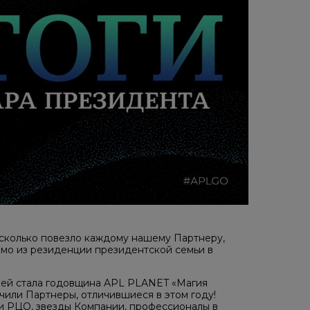
асколько повезло каждому нашему Партнеру,
мо из резиденции президентской семьи в
ией стала годовщина APL PLANET «Магия
чили Партнеры, отличившиеся в этом году!
и РЦО, звезды Компании, профессионалы в