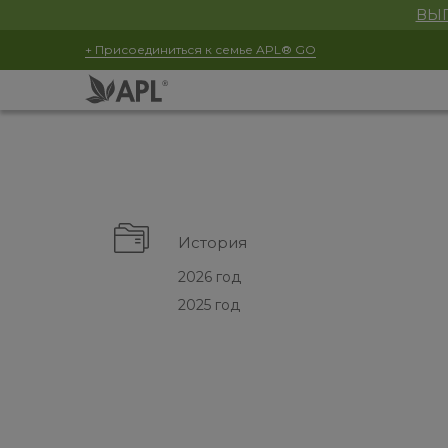
ВЫГ
+ Присоединиться к семье APL® GO
История
2026 год
2025 год