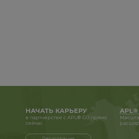
НАЧАТЬ КАРЬЕРУ
APL®
в партнерстве с APL® GO прямо
Масшта
сейчас
расшир
Регистрация