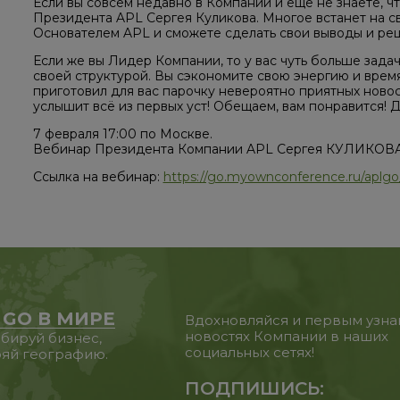
Если вы совсем недавно в Компании и еще не знаете, ч
Президента APL Сергея Куликова. Многое встанет на св
Основателем APL и сможете сделать свои выводы и реши
Если же вы Лидер Компании, то у вас чуть больше зада
своей структурой. Вы сэкономите свою энергию и врем
приготовил для вас парочку невероятно приятных ново
услышит всё из первых уст! Обещаем, вам понравится! Д
7 февраля 17:00 по Москве.
Вебинар Президента Компании APL Сергея КУЛИКОВА
Ссылка на вебинар:
https://go.myownconference.ru/aplgo_
 GO В МИРЕ
Вдохновляйся и первым узна
новостях Компании в наших
бируй бизнес,
социальных сетях!
яй географию.
ПОДПИШИСЬ: