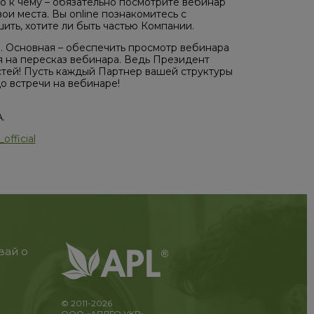
то к чему – обязательно посмотрите вебинар
ои места. Вы online познакомитесь с
ть, хотите ли быть частью Компании.
ч. Основная – обеспечить просмотр вебинара
я на пересказ вебинара. Ведь Президент
стей! Пусть каждый Партнер вашей структуры
о встречи на вебинаре!
.
official
вай о
© 2011-2026
ООО «АПЛГО УКР»