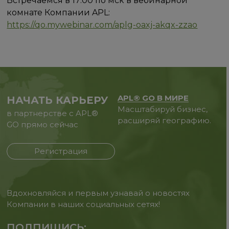
Встречаемся в 17:00 по мск в вебинарной
комнате Компании APL:
https://qo.mywebinar.com/aplg-oaxj-akqx-zzao
APL® GO В МИРЕ
НАЧАТЬ КАРЬЕРУ
Масштабируй бизнес,
в партнерстве с APL®
расширяй географию.
GO прямо сейчас
Регистрация
Вдохновляйся и первым узнавай о новостях
Компании в наших социальных сетях!
ПОДПИШИСЬ: