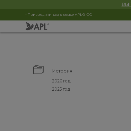
ВЫГ
+ Присоединиться к семье APL® GO
История
2026 год
2025 год