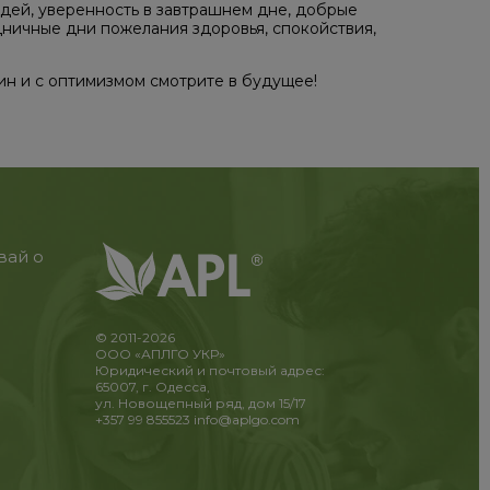
дей, уверенность в завтрашнем дне, добрые
дничные дни пожелания здоровья, спокойствия,
ин и с оптимизмом смотрите в будущее!
вай о
© 2011-2026
ООО «АПЛГО УКР»
Юридический и почтовый адрес:
65007, г. Одесса,
ул. Новощепный ряд, дом 15/17
+357 99 855523
info@aplgo.com