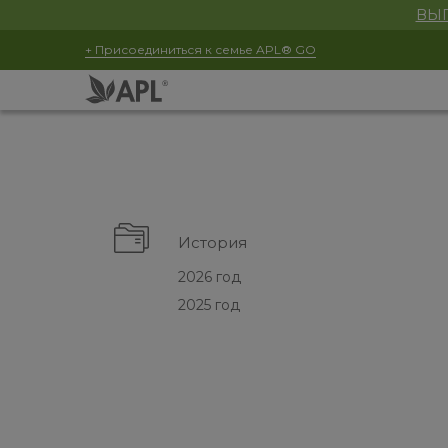
ВЫГ
+ Присоединиться к семье APL® GO
История
2026 год
2025 год