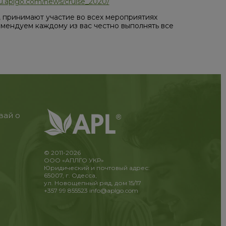
/ru.aplgo.com/news/cruise_2020/
 принимают участие во всех мероприятиях
мендуем каждому из вас честно выполнять все
вай о
© 2011-2026
ООО «АПЛГО УКР»
Юридический и почтовый адрес:
65007, г. Одесса,
ул. Новощепный ряд, дом 15/17
+357 99 855523
info@aplgo.com