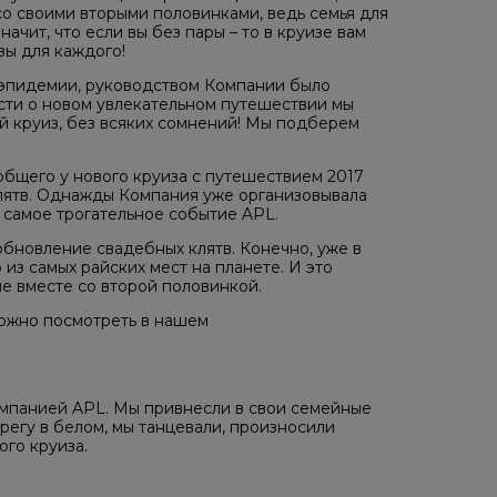
о своими вторыми половинками, ведь семья для
начит, что если вы без пары – то в круизе вам
зы для каждого!
ы эпидемии, руководством Компании было
ти о новом увлекательном путешествии мы
й круиз, без всяких сомнений! Мы подберем
бщего у нового круиза с путешествием 2017
лятв. Однажды Компания уже организовывала
самое трогательное событие APL.
бновление свадебных клятв. Конечно, уже в
из самых райских мест на планете. И это
ие вместе со второй половинкой.
можно посмотреть в нашем
омпанией APL. Мы привнесли в свои семейные
регу в белом, мы танцевали, произносили
го круиза.