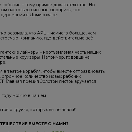
е событие – тому прямое доказательство. Но
ам настолько сильные сюрпризы, что
а церемонии в Доминикане.
тко осознала, что APL – намного больше, чем
встречаю Компанию, где действительно всё
игантские лайнеры – неотъемлемая часть наших
стальные круизеры. Например, годовщина
ре.
в театре корабля, чтобы вместе отпраздновать
 огромное количество новых рабочих
. Главная премия Золотой листок вручается
8 году можно в нашем
тов о круизе, которых вы не знали!"
ТЕШЕСТВИЕ ВМЕСТЕ С НАМИ?