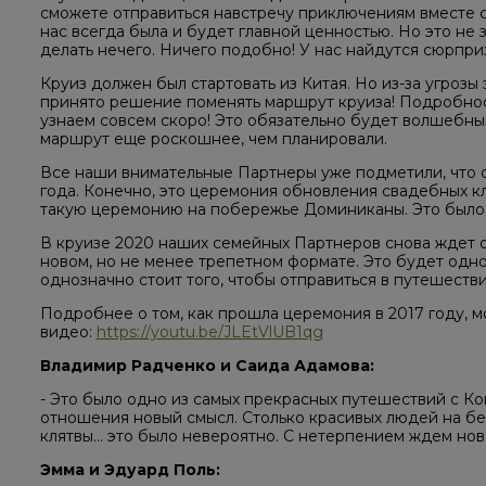
сможете отправиться навстречу приключениям вместе с
нас всегда была и будет главной ценностью. Но это не з
делать нечего. Ничего подобно! У нас найдутся сюрпри
Круиз должен был стартовать из Китая. Но из-за угроз
принято решение поменять маршрут круиза! Подробнос
узнаем совсем скоро! Это обязательно будет волшебны
маршрут еще роскошнее, чем планировали.
Все наши внимательные Партнеры уже подметили, что о
года. Конечно, это церемония обновления свадебных к
такую церемонию на побережье Доминиканы. Это было 
В круизе 2020 наших семейных Партнеров снова ждет о
новом, но не менее трепетном формате. Это будет одно 
однозначно стоит того, чтобы отправиться в путешеств
Подробнее о том, как прошла церемония в 2017 году, 
видео:
https://youtu.be/JLEtVlUB1qg
Владимир Радченко и Саида Адамова:
- Это было одно из самых прекрасных путешествий с К
отношения новый смысл. Столько красивых людей на бе
клятвы… это было невероятно. С нетерпением ждем ново
Эмма и Эдуард Поль: