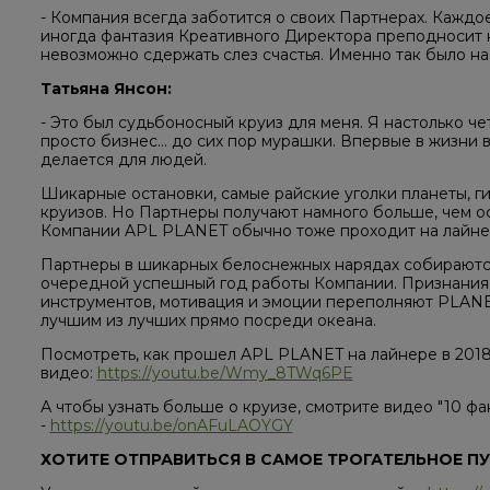
- Компания всегда заботится о своих Партнерах. Каждо
иногда фантазия Креативного Директора преподносит н
невозможно сдержать слез счастья. Именно так было н
Татьяна Янсон:
- Это был судьбоносный круиз для меня. Я настолько че
просто бизнес… до сих пор мурашки. Впервые в жизни 
делается для людей.
Шикарные остановки, самые райские уголки планеты, г
круизов. Но Партнеры получают намного больше, чем о
Компании APL PLANET обычно тоже проходит на лайне
Партнеры в шикарных белоснежных нарядах собираются 
очередной успешный год работы Компании. Признания,
инструментов, мотивация и эмоции переполняют PLANET
лучшим из лучших прямо посреди океана.
Посмотреть, как прошел APL PLANET на лайнере в 201
видео:
https://youtu.be/Wmy_8TWq6PE
А чтобы узнать больше о круизе, смотрите видео "10 фак
-
https://youtu.be/onAFuLAOYGY
ХОТИТЕ ОТПРАВИТЬСЯ В САМОЕ ТРОГАТЕЛЬНОЕ ПУ