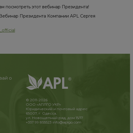
м посмотреть этот вебинар Президента!
е. Вебинар Президента Компании APL Сергея
official
вай о
© 2011-2026
ООО «АПЛГО УКР»
Юридический и почтовый адрес:
65007, г. Одесса,
ул. Новощепный ряд, дом 15/17
+357 99 855523
info@aplgo.com