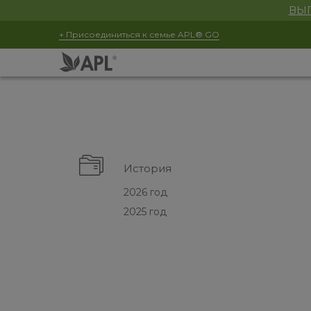
ВЫГ
+ Присоединиться к семье APL® GO
История
2026 год
2025 год