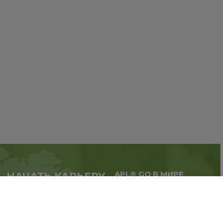
APL® GO В МИРЕ
НАЧАТЬ КАРЬЕРУ
Масштабируй бизнес,
в партнерстве с APL®
расширяй географию.
GO прямо сейчас