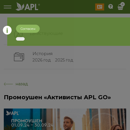
0
Согласен
Действующие
История
2026 год
2025 год
назад
Промоушен «Активисты APL GO»