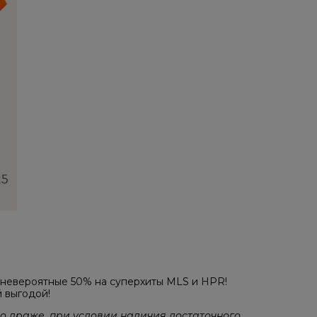
 невероятные 50% на суперхиты MLS и HPR!
й выгодой!
во драже, при условии наличия достаточного