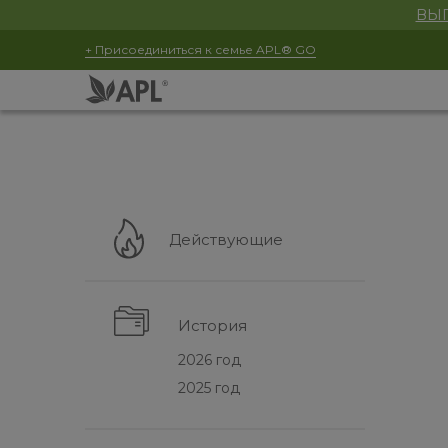
ВЫГ
+ Присоединиться к семье APL® GO
Действующие
История
2026 год
2025 год