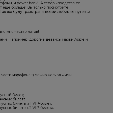
тфоны, и power bank). А теперь представьте
ет ещё больше! Вы только посмотрите
! Так же будут разыграны всеми любимые путевки
ано множество лотов!
ами! Например, дорогие девайсы марки Apple и
 части марафона *) можно несколькими
нусный билет;
нусных билета;
усных билета и 1 VIP-билет;
усных билетов, 2 VIP-билета.