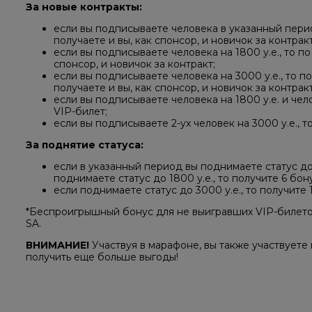
За новые контракты:
если вы подписываете человека в указанный период
получаете и вы, как спонсор, и новичок за контракт
если вы подписываете человека на 1800 у.е., то по
спонсор, и новичок за контракт;
если вы подписываете человека на 3000 у.е., то п
получаете и вы, как спонсор, и новичок за контракт
если вы подписываете человека на 1800 у.е. и чело
VIP-билет;
если вы подписываете 2-ух человек на 3000 у.е., 
За поднятие статуса:
если в указанный период вы поднимаете статус до 
поднимаете статус до 1800 у.е., то получите 6 бон
если поднимаете статус до 3000 у.е., то получите 
*Беспроигрышный бонус для не выигравших VIP-билетов
SA.
ВНИМАНИЕ!
Участвуя в марафоне, вы также участвуете 
получить еще больше выгоды!