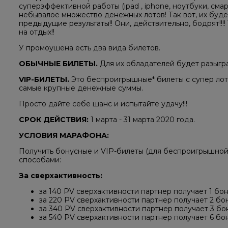
суперэффективной работы (ipad , iphone, ноутбуки, смар
небывалое множество денежных лотов! Так вот, их буд
предыдущие результаты!! Они, действительно, бодрят!!!
на отдых!!
У промоушена есть два вида билетов.
ОБЫЧНЫЕ БИЛЕТЫ.
Для их обладателей будет разыгр
VIP-БИЛЕТЫ.
Это беспроигрышные* билеты с супер лот
самые крупные денежные суммы.
Просто дайте себе шанс и испытайте удачу!!!
СРОК ДЕЙСТВИЯ:
1 марта - 31 марта 2020 года.
УСЛОВИЯ МАРАФОНА:
Получить бонусные и VIP-билеты (для беспроигрышной
способами:
За сверхактивность:
за 140 PV сверхактивности партнер получает 1 бо
за 220 PV сверхактивности партнер получает 2 бо
за 340 PV сверхактивности партнер получает 3 бон
за 540 PV сверхактивности партнер получает 6 бон