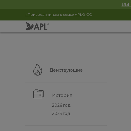
ВЫГ
+ Присоединиться к семье APL® GO
Действующие
История
2026 год
2025 год