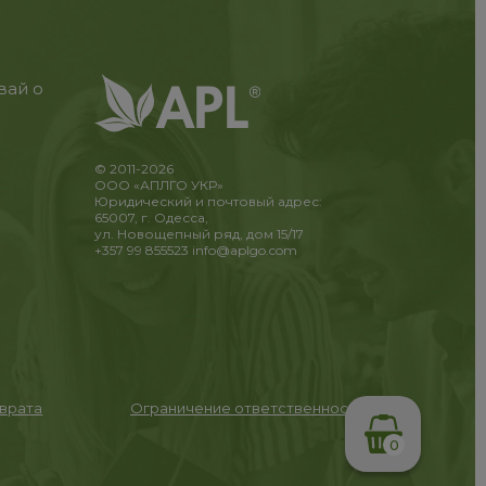
вай о
© 2011-2026
ООО «АПЛГО УКР»
Юридический и почтовый адрес:
65007, г. Одесса,
ул. Новощепный ряд, дом 15/17
+357 99 855523
info@aplgo.com
зврата
Ограничение ответственности
0