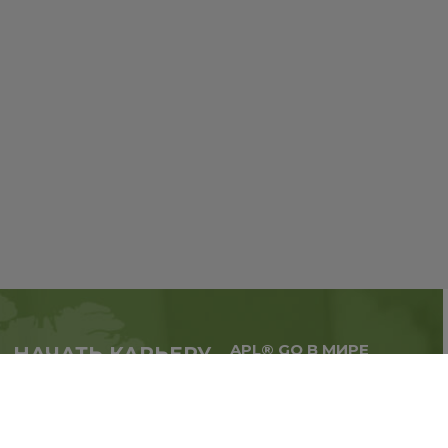
APL® GO В МИРЕ
НАЧАТЬ КАРЬЕРУ
Масштабируй бизнес,
в партнерстве с APL®
расширяй географию.
GO прямо сейчас