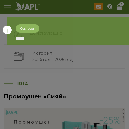
0
Согласен
Действующие
История
2026 год
2025 год
назад
Промоушен «Сияй»