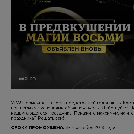
УРА! Промоушен в честь предстоящей годовщины Комп
волшебными условиями объявлен вновь!! Действуйте! П
надвигающегося праздника! Покажите максимум, на что 
праздника? Решать вам!
СРОКИ ПРОМОУШЕНА:
​​ 8-14 октября 2019 года.