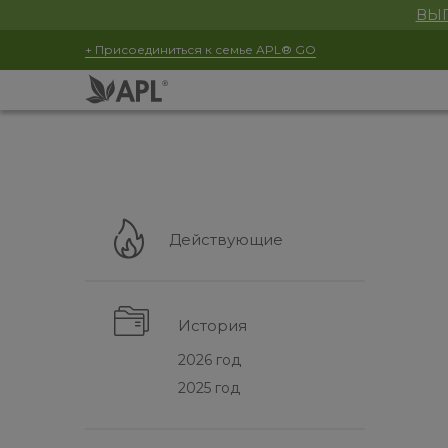
ВЫГ
+ Присоединиться к семье APL® GO
Действующие
История
2026 год
2025 год