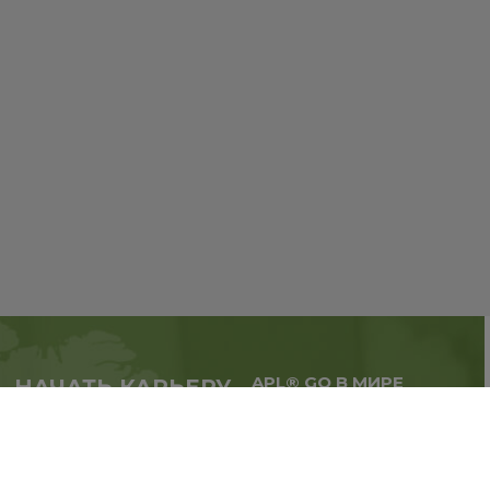
APL® GO В МИРЕ
НАЧАТЬ КАРЬЕРУ
Масштабируй бизнес,
в партнерстве с APL®
расширяй географию.
GO прямо сейчас