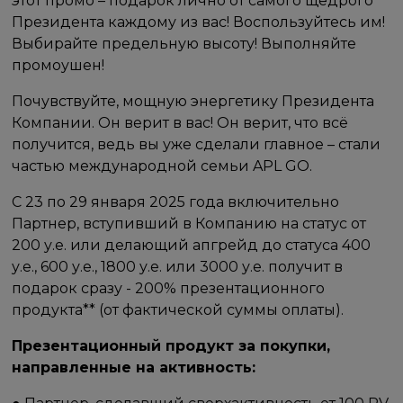
этот промо – подарок лично от самого щедрого
Президента каждому из вас! Воспользуйтесь им!
Выбирайте предельную высоту! Выполняйте
промоушен!
Почувствуйте, мощную энергетику Президента
Компании. Он верит в вас! Он верит, что всё
получится, ведь вы уже сделали главное – стали
частью международной семьи APL GO.
С 23 по 29 января 2025 года включительно
Партнер, вступивший в Компанию на статус от
200 у.е. или делающий апгрейд до статуса 400
у.е., 600 у.е., 1800 у.е. или 3000 у.е. получит в
подарок сразу - 200% презентационного
продукта** (от фактической суммы оплаты).
Презентационный продукт за покупки,
направленные на активность: