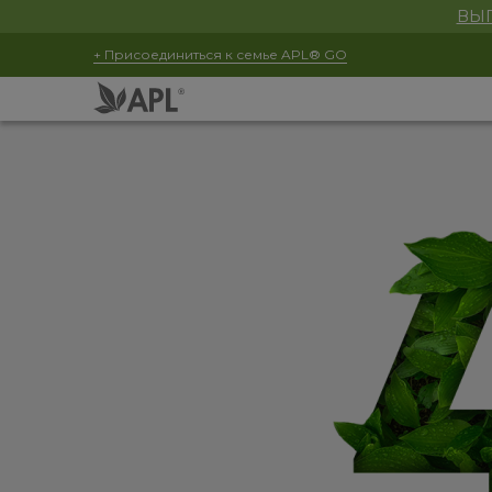
ВЫГ
+ Присоединиться к семье APL® GO